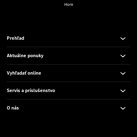
Vyhľadať
online
Prehľad
Konfigurátor
modelov
Finančné
služby
Digitálne
doplnky
MANUFAKTUR
Mercedes
me Store
Požičovňa
Mercedes-