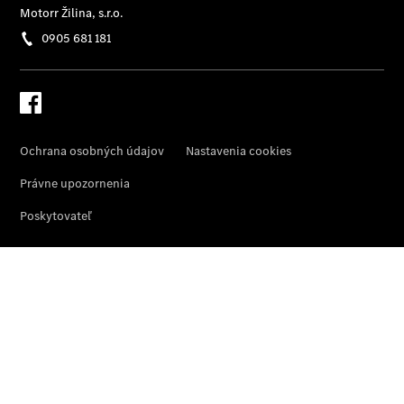
Benz
Konfigurátor
príslušenstva
Rezervovať
predvádzaciu
jazdu
Servis a
príslušenstvo