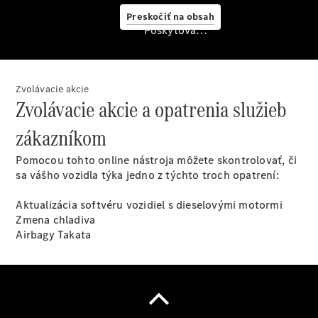
starostlivosť
Preskočiť na obsah
o vozidlo
Poskytovateľ/ochrana osobných údajov
Originálne
stierače
Mercedes-
Benz
Zvolávacie akcie
Bezplatná
Zvolávacie akcie a opatrenia služieb
servisná
prehliadka
zákazníkom
Záruka
predĺžená
Pomocou tohto online nástroja môžete skontrolovať, či
na 4 roky
sa vášho vozidla týka jedno z týchto troch opatrení:
Aktualizácia softvéru vozidiel s dieselovými motormi
Zmena chladiva
Airbagy Takata