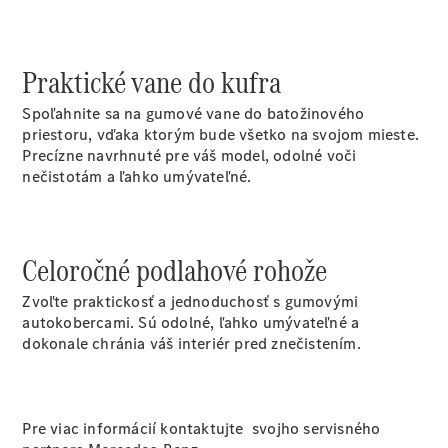
Vyhľadať
online
Praktické vane do kufra
Spoľahnite sa na gumové vane do batožinového
priestoru, vďaka ktorým bude všetko na svojom mieste.
Precízne navrhnuté pre váš model, odolné voči
nečistotám a ľahko umývateľné.
Prehľad
Konfigurátor
modelov
Celoročné podlahové rohože
Finančné
služby
Zvoľte praktickosť a jednoduchosť s gumovými
Digitálne
autokobercami. Sú odolné, ľahko umývateľné a
doplnky
dokonale chránia váš interiér pred znečistením.
MANUFAKTUR
Mercedes
me Store
Požičovňa
Pre viac informácií kontaktujte svojho servisného
Mercedes-