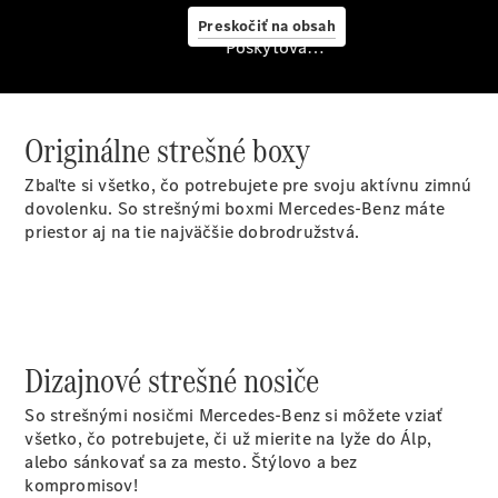
starostlivosť
Preskočiť na obsah
o vozidlo
Poskytovateľ/ochrana osobných údajov
Originálne
stierače
Mercedes-
Benz
Originálne strešné boxy
Bezplatná
servisná
Zbaľte si všetko, čo potrebujete pre svoju aktívnu zimnú
prehliadka
dovolenku. So strešnými boxmi Mercedes-Benz máte
Záruka
priestor aj na tie najväčšie dobrodružstvá.
predĺžená
na 4 roky
Dizajnové strešné nosiče
So strešnými nosičmi Mercedes-Benz si môžete vziať
všetko, čo potrebujete, či už mierite na lyže do Álp,
alebo sánkovať sa za mesto. Štýlovo a bez
kompromisov!