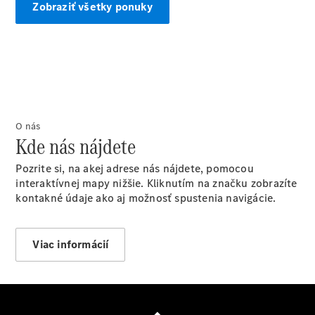
Benz
Zobraziť všetky ponuky
Konfigurátor
príslušenstva
Rezervovať
predvádzaciu
jazdu
O nás
Kde nás nájdete
Pozrite si, na akej adrese nás nájdete, pomocou
interaktívnej mapy nižšie. Kliknutím na značku zobrazíte
kontakné údaje ako aj možnosť spustenia navigácie.
Servis a
príslušenstvo
Viac informácií