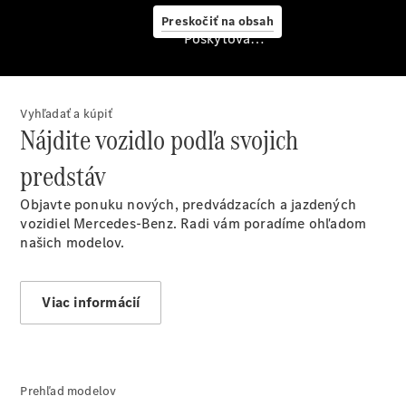
starostlivosť
Preskočiť na obsah
o vozidlo
Poskytovateľ/ochrana osobných údajov
Originálne
stierače
Mercedes-
Benz
Vyhľadať a kúpiť
Bezplatná
Nájdite vozidlo podľa svojich
servisná
prehliadka
predstáv
Záruka
predĺžená
Objavte ponuku nových, predvádzacích a jazdených
na 4 roky
vozidiel Mercedes-Benz. Radi vám poradíme ohľadom
našich modelov.
Viac informácií
Prehľad modelov