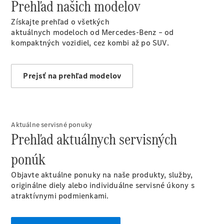
Prehľad našich modelov
Vyhľadať
online
Získajte prehľad o všetkých
aktuálnych modeloch od Mercedes-Benz – od
kompaktných vozidiel, cez kombi až po SUV.
Prejsť na prehľad modelov
Prehľad
Konfigurátor
modelov
Aktuálne servisné ponuky
Finančné
Prehľad aktuálnych servisných
služby
ponúk
Digitálne
doplnky
Objavte aktuálne ponuky na naše produkty, služby,
MANUFAKTUR
originálne diely alebo individuálne servisné úkony s
Mercedes
atraktívnymi podmienkami.
me Store
Požičovňa
Mercedes-