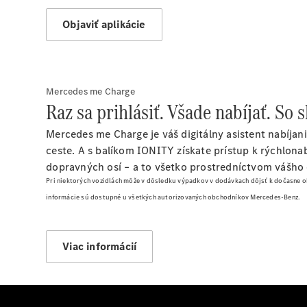
Objaviť aplikácie
Mercedes me Charge
Raz sa prihlásiť. Všade nabíjať. S
Mercedes me Charge je váš digitálny asistent nabíjan
ceste. A s balíkom IONITY získate prístup k rýchlon
dopravných osí – a to všetko prostredníctvom vášho
Pri niektorých vozidlách môže v dôsledku výpadkov v dodávkach dôjsť k dočasne
informácie sú dostupné u všetkých autorizovaných obchodníkov Mercedes-Benz.
Viac informácií