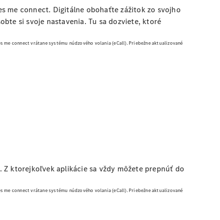
es me connect. Digitálne obohaťte zážitok zo svojho
bte si svoje nastavenia. Tu sa dozviete, ktoré
 me connect vrátane systému núdzového volania (eCall).
Priebežne aktualizované
a. Z ktorejkoľvek aplikácie sa vždy môžete prepnúť do
 me connect vrátane systému núdzového volania (eCall).
Priebežne aktualizované