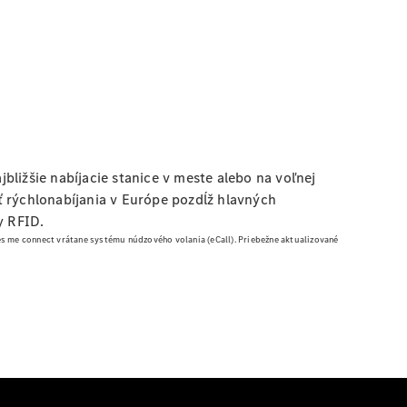
ližšie nabíjacie stanice v meste alebo na voľnej
ť rýchlonabíjania v Európe pozdĺž hlavných
y RFID.
 me connect vrátane systému núdzového volania (eCall).
Priebežne aktualizované