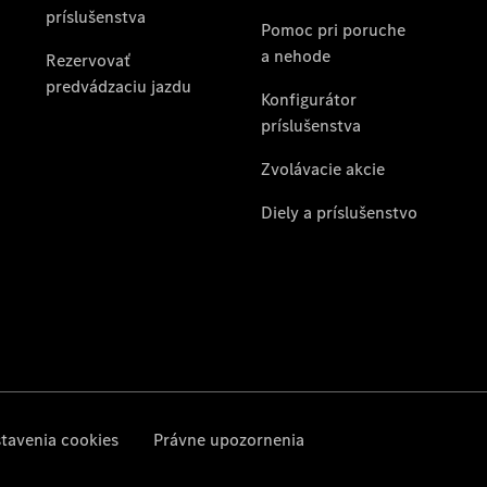
pneumatiky
Etiketa
pneumatík
EÚ
Oprava
a
dielňa
Digitálna
servisná
knižka
Pomoc
pri
poruche
a nehode