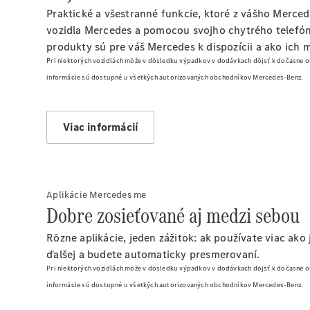
Praktické a všestranné funkcie, ktoré z vášho Merce
vozidla Mercedes a pomocou svojho chytrého telefónu 
produkty sú pre váš Mercedes k dispozícii a ako ich 
Pri niektorých vozidlách môže v dôsledku výpadkov v dodávkach dôjsť k dočasne
informácie sú dostupné u všetkých autorizovaných obchodníkov Mercedes-Benz.
Viac informácií
Aplikácie Mercedes me
Dobre zosieťované aj medzi sebou
Rôzne aplikácie, jeden zážitok: ak používate viac ako
ďalšej a budete automaticky presmerovaní.
Pri niektorých vozidlách môže v dôsledku výpadkov v dodávkach dôjsť k dočasne
informácie sú dostupné u všetkých autorizovaných obchodníkov Mercedes-Benz.