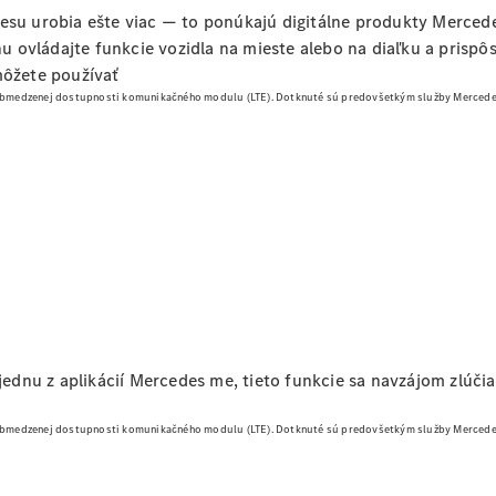
Bezplatná
desu urobia ešte viac — to ponúkajú digitálne produkty Merced
servisná
ovládajte funkcie vozidla na mieste alebo na diaľku a prispôso
prehliadka
môžete používať
Záruka
 obmedzenej dostupnosti komunikačného modulu (LTE).
Dotknuté sú predovšetkým služby Mercedes
predĺžená
na 4 roky
Vyhľadať
online
 jednu z aplikácií Mercedes me, tieto funkcie sa navzájom zlúči
Prehľad
Konfigurátor
 obmedzenej dostupnosti komunikačného modulu (LTE).
Dotknuté sú predovšetkým služby Mercedes
modelov
Finančné
služby