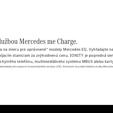
Digitálne
doplnky
MANUFAKTUR
Mercedes
me Store
Požičovňa
o službou Mercedes me Charge.
Mercedes-
Benz
ia na mieru pre oprávnené* modely Mercedes EQ. Vyhľadajte najb
Konfigurátor
abíjacím staniciam za zvýhodnenú cenu. IONITY je popredná sie
príslušenstva
 chytrého telefónu, multimediálneho systému MBUX alebo kart
Rezervovať
 obmedzenej dostupnosti komunikačného modulu (LTE).
Dotknuté sú predovšetkým služby Mercedes
predvádzaciu
jazdu
Servis a
príslušenstvo