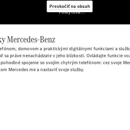
pneumatiky
Preskočiť na obsah
Mercedes
Poskytovateľ/ochrana osobných údajov
Original
Prezujte na
letné
čky Mercedes-Benz
pneumatiky
Čistenie
efónom, domovom a praktickými digitálnymi funkciami a služb
klimatizácie
sa práve nenachádzate v jeho blízkosti. Ovládajte funkcie vozi
Jarná
pohodlné spojenie so svojím chytrým telefónom: cez svoje Mer
servisná
čtom Mercedes me a nastaviť svoje služby.
prehliadka
Prípravky na
starostlivosť
o vozidlo
Originálne
stierače
Mercedes-
Benz